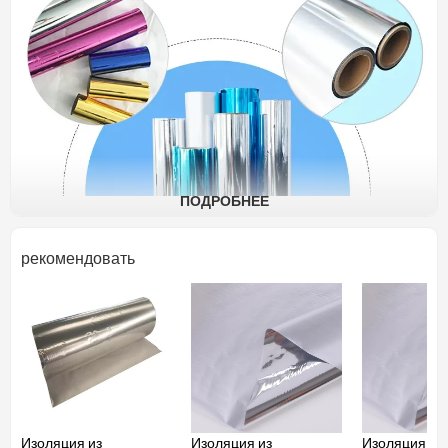
ПОДРОБНЕЕ
рекомендовать
Изоляция из алюминиевой фольги
Изоляция из
Изоляция из
Изоляция из